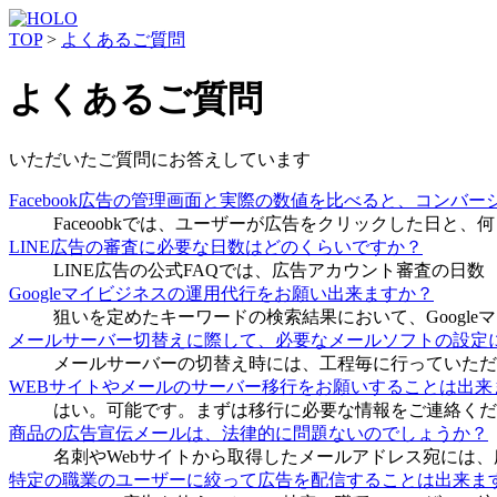
TOP
>
よくあるご質問
よくあるご質問
いただいたご質問にお答えしています
Facebook広告の管理画面と実際の数値を比べると、コンバ
Faceoobkでは、ユーザーが広告をクリックした日
LINE広告の審査に必要な日数はどのくらいですか？
LINE広告の公式FAQでは、広告アカウント審査の日数
Googleマイビジネスの運用代行をお願い出来ますか？
狙いを定めたキーワードの検索結果において、Googl
メールサーバー切替えに際して、必要なメールソフトの設定
メールサーバーの切替え時には、工程毎に行っていただ
WEBサイトやメールのサーバー移行をお願いすることは出来
はい。可能です。まずは移行に必要な情報をご連絡くだ
商品の広告宣伝メールは、法律的に問題ないのでしょうか？
名刺やWebサイトから取得したメールアドレス宛には
特定の職業のユーザーに絞って広告を配信することは出来ま